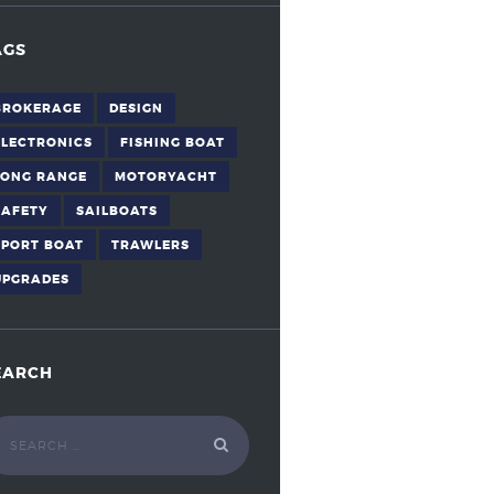
AGS
BROKERAGE
DESIGN
ELECTRONICS
FISHING BOAT
LONG RANGE
MOTORYACHT
SAFETY
SAILBOATS
SPORT BOAT
TRAWLERS
UPGRADES
EARCH