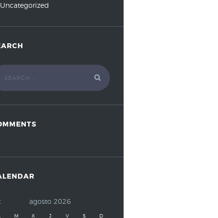
Uncategorized
EARCH
OMMENTS
ALENDAR
agosto
2026
L
M
X
J
V
S
D