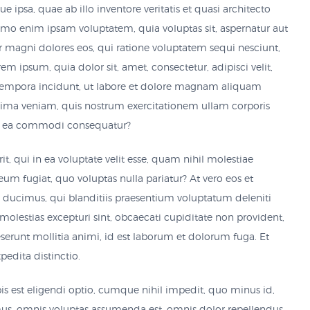
psa, quae ab illo inventore veritatis et quasi architecto
Nemo enim ipsam voluptatem, quia voluptas sit, aspernatur aut
r magni dolores eos, qui ratione voluptatem sequi nesciunt,
 ipsum, quia dolor sit, amet, consectetur, adipisci velit,
mpora incidunt, ut labore et dolore magnam aliquam
ima veniam, quis nostrum exercitationem ullam corporis
 ex ea commodi consequatur?
, qui in ea voluptate velit esse, quam nihil molestiae
um fugiat, quo voluptas nulla pariatur? At vero eos et
 ducimus, qui blanditiis praesentium voluptatum deleniti
molestias excepturi sint, obcaecati cupiditate non provident,
deserunt mollitia animi, id est laborum et dolorum fuga. Et
edita distinctio.
s est eligendi optio, cumque nihil impedit, quo minus id,