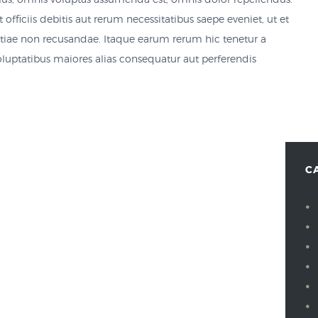
s, omnis voluptas assumenda est, omnis dolor repellendus.
ficiis debitis aut rerum necessitatibus saepe eveniet, ut et
stiae non recusandae. Itaque earum rerum hic tenetur a
voluptatibus maiores alias consequatur aut perferendis
C