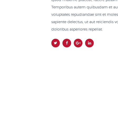
quod maxime placeat, facere possimu
Temporibus autem quibusdam et aut of
voluptates repudiandae sint et mole
sapiente delectus, ut aut reiciendis 
doloribus asperiores repellat.