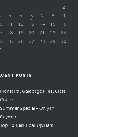
1
2
3
4
5
6
7
8
9
0
11
12
13
14
15
16
7
18
19
20
21
22
23
4
25
26
27
28
29
30
1
ECENT POSTS
Monserrat Galapagos First Class
Cruise
Summer Special – Only in
Cayman
Top 10 Best Boat Up Bars