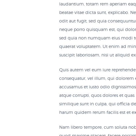
laudantium, totam rem aperiam eaque i
beatae vitae dicta sunt, explicabo. 
odit aut fugit, sed quia consequuntu
neque porro quisquam est, qui dolorem
sed quia non numquam eius modi te
quaerat voluptatem. Ut enim ad min
suscipit laboriosam, nisi ut aliquid
Quis autem vel eum iure reprehenderit
consequatur, vel illum, qui dolorem e
accusamus et iusto odio dignissimos
atque corrupti, quos dolores et quas 
similique sunt in culpa, qui officia 
harum quidem rerum facilis est et exp
Nam libero tempore, cum soluta nobi